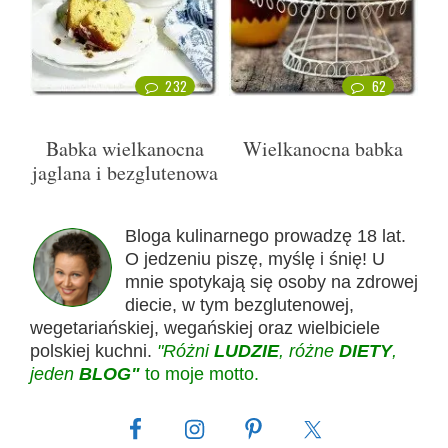
232
62
Babka wielkanocna
Wielkanocna babka
jaglana i bezglutenowa
Bloga kulinarnego prowadzę 18 lat.
O jedzeniu piszę, myślę i śnię! U
mnie spotykają się osoby na zdrowej
diecie, w tym bezglutenowej,
wegetariańskiej, wegańskiej oraz wielbiciele
polskiej kuchni.
"Różni
LUDZIE
, różne
DIETY
,
jeden
BLOG"
to moje motto.