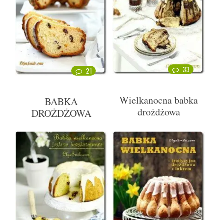
33
21
Wielkanocna babka
BABKA
drożdżowa
DROŻDŻOWA