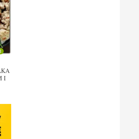
3
AKA
 I