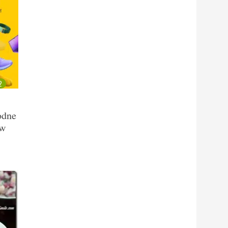
2
odne
ów
t