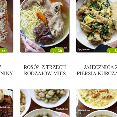
44
39
3
Z
ROSÓŁ Z TRZECH
JAJECZNICA 
ONINY
RODZAJÓW MIĘS
PIERSIĄ KURCZ