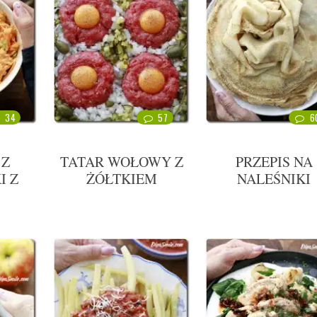
34
57
6
 Z
TATAR WOŁOWY Z
PRZEPIS NA
I Z
ŻÓŁTKIEM
NALEŚNIKI