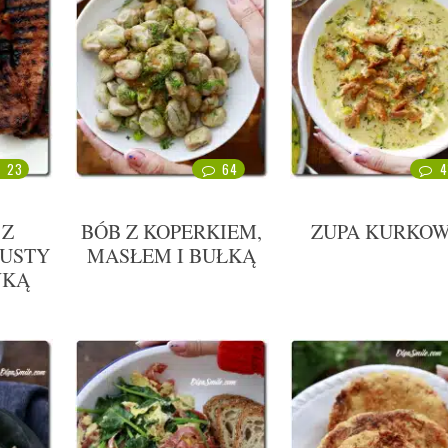
23
64
4
 Z
BÓB Z KOPERKIEM,
ZUPA KURKO
PUSTY
MASŁEM I BUŁKĄ
WKĄ