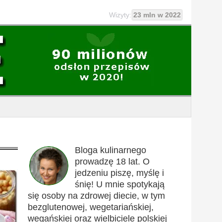
Wizyty:
23 mln w 2022
Bloga kulinarnego
prowadzę 18 lat. O
jedzeniu piszę, myślę i
śnię! U mnie spotykają
się osoby na zdrowej diecie, w tym
bezglutenowej, wegetariańskiej,
wegańskiej oraz wielbiciele polskiej