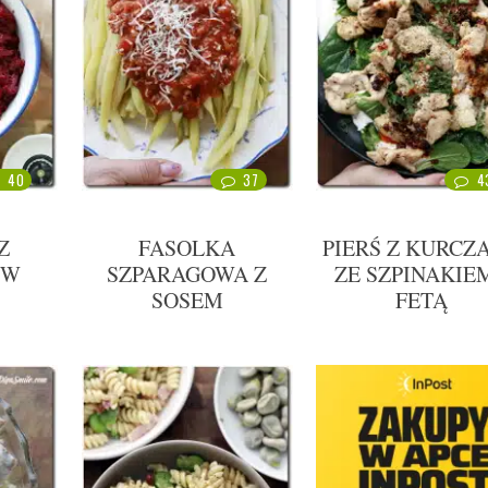
40
37
4
Z
FASOLKA
PIERŚ Z KURCZ
ÓW
SZPARAGOWA Z
ZE SZPINAKIEM
SOSEM
FETĄ