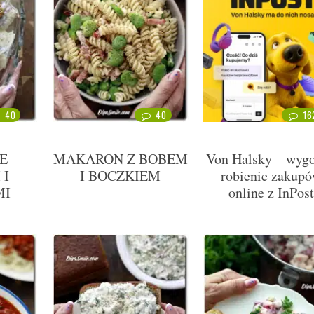
40
40
16
E
MAKARON Z BOBEM
Von Halsky – wyg
 I
I BOCZKIEM
robienie zakup
MI
online z InPos