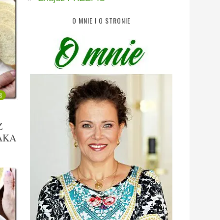
O MNIE I O STRONIE
3
Z
AKA