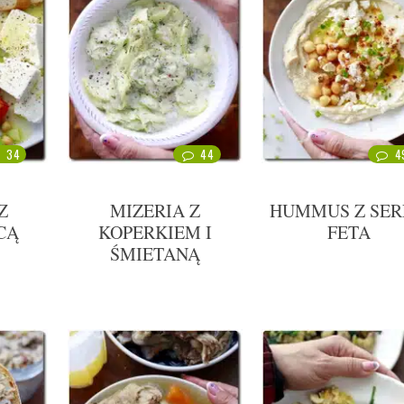
34
44
4
Z
MIZERIA Z
HUMMUS Z SE
CĄ
KOPERKIEM I
FETA
ŚMIETANĄ