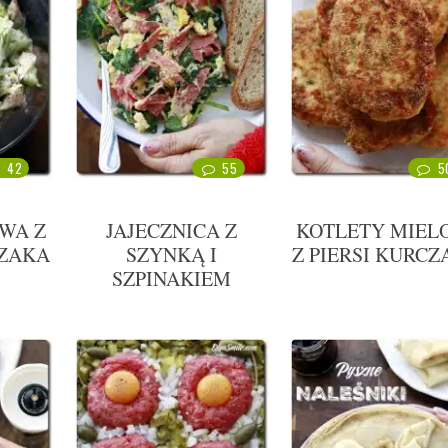
42
55
5
WA Z
JAJECZNICA Z
KOTLETY MIEL
CZAKA
SZYNKĄ I
Z PIERSI KURC
SZPINAKIEM