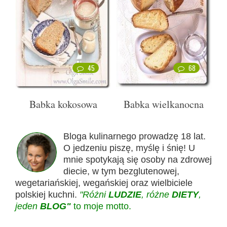
45
68
Babka kokosowa
Babka wielkanocna
Bloga kulinarnego prowadzę 18 lat.
O jedzeniu piszę, myślę i śnię! U
mnie spotykają się osoby na zdrowej
diecie, w tym bezglutenowej,
wegetariańskiej, wegańskiej oraz wielbiciele
polskiej kuchni.
"Różni
LUDZIE
, różne
DIETY
,
jeden
BLOG"
to moje motto.