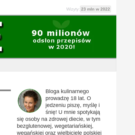
Wizyty:
23 mln w 2022
Bloga kulinarnego
prowadzę 18 lat. O
jedzeniu piszę, myślę i
śnię! U mnie spotykają
się osoby na zdrowej diecie, w tym
bezglutenowej, wegetariańskiej,
wegańskiej oraz wielbiciele polskiej