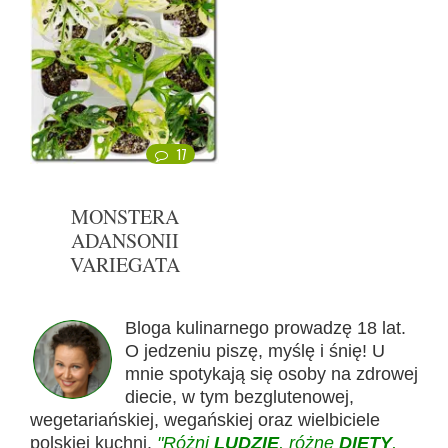
17
MONSTERA
ADANSONII
VARIEGATA
Bloga kulinarnego prowadzę 18 lat.
O jedzeniu piszę, myślę i śnię! U
mnie spotykają się osoby na zdrowej
diecie, w tym bezglutenowej,
wegetariańskiej, wegańskiej oraz wielbiciele
polskiej kuchni.
"Różni
LUDZIE
, różne
DIETY
,