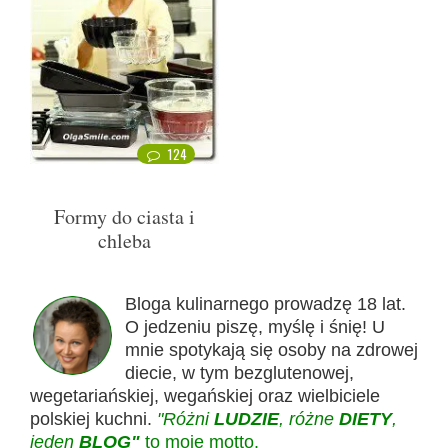
124
Formy do ciasta i
chleba
Bloga kulinarnego prowadzę 18 lat.
O jedzeniu piszę, myślę i śnię! U
mnie spotykają się osoby na zdrowej
diecie, w tym bezglutenowej,
wegetariańskiej, wegańskiej oraz wielbiciele
polskiej kuchni.
"Różni
LUDZIE
, różne
DIETY
,
jeden
BLOG"
to moje motto.