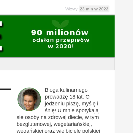
Wizyty:
23 mln w 2022
Bloga kulinarnego
prowadzę 18 lat. O
jedzeniu piszę, myślę i
śnię! U mnie spotykają
się osoby na zdrowej diecie, w tym
bezglutenowej, wegetariańskiej,
wegańskiej oraz wielbiciele polskiej