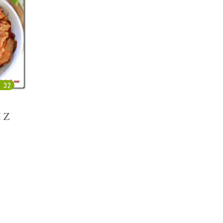
32
 Z