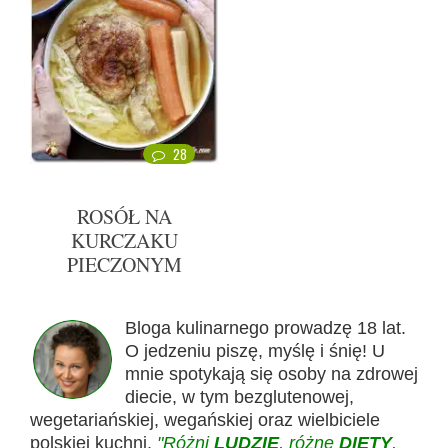
28
ROSÓŁ NA
KURCZAKU
PIECZONYM
Bloga kulinarnego prowadzę 18 lat.
O jedzeniu piszę, myślę i śnię! U
mnie spotykają się osoby na zdrowej
diecie, w tym bezglutenowej,
wegetariańskiej, wegańskiej oraz wielbiciele
polskiej kuchni.
"Różni
LUDZIE
, różne
DIETY
,