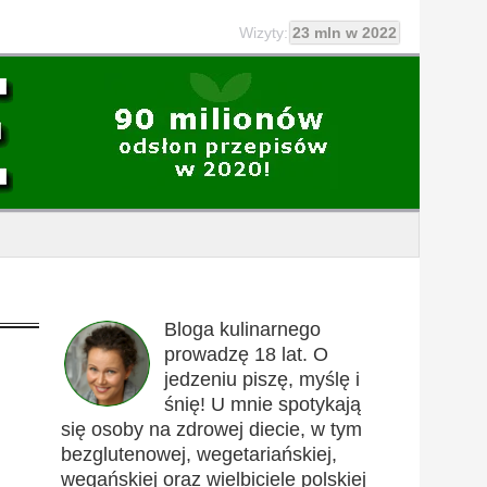
Wizyty:
23 mln w 2022
Bloga kulinarnego
prowadzę 18 lat. O
jedzeniu piszę, myślę i
śnię! U mnie spotykają
się osoby na zdrowej diecie, w tym
bezglutenowej, wegetariańskiej,
wegańskiej oraz wielbiciele polskiej