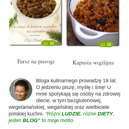
26
48
Farsz na pierogi
Kapusta wigilijna
Bloga kulinarnego prowadzę 18 lat.
O jedzeniu piszę, myślę i śnię! U
mnie spotykają się osoby na zdrowej
diecie, w tym bezglutenowej,
wegetariańskiej, wegańskiej oraz wielbiciele
polskiej kuchni.
"Różni
LUDZIE
, różne
DIETY
,
jeden
BLOG"
to moje motto.