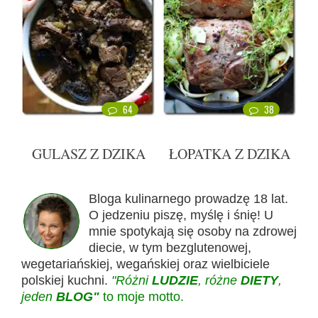
64
38
GULASZ Z DZIKA
ŁOPATKA Z DZIKA
Bloga kulinarnego prowadzę 18 lat.
O jedzeniu piszę, myślę i śnię! U
mnie spotykają się osoby na zdrowej
diecie, w tym bezglutenowej,
wegetariańskiej, wegańskiej oraz wielbiciele
polskiej kuchni.
"Różni
LUDZIE
, różne
DIETY
,
jeden
BLOG"
to moje motto.