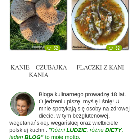
52
32
KANIE – CZUBAJKA
FLACZKI Z KANI
KANIA
Bloga kulinarnego prowadzę 18 lat.
O jedzeniu piszę, myślę i śnię! U
mnie spotykają się osoby na zdrowej
diecie, w tym bezglutenowej,
wegetariańskiej, wegańskiej oraz wielbiciele
polskiej kuchni.
"Różni
LUDZIE
, różne
DIETY
,
jeden
BLOG"
to moje motto.