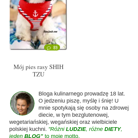
89
Mój pies rasy SHIH
TZU
Bloga kulinarnego prowadzę 18 lat.
O jedzeniu piszę, myślę i śnię! U
mnie spotykają się osoby na zdrowej
diecie, w tym bezglutenowej,
wegetariańskiej, wegańskiej oraz wielbiciele
polskiej kuchni.
"Różni
LUDZIE
, różne
DIETY
,
jeden
BLOG"
to moje motto.