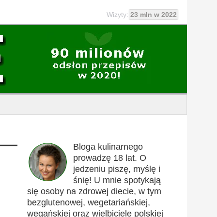
Wizyty:
23 mln w 2022
Bloga kulinarnego
prowadzę 18 lat. O
jedzeniu piszę, myślę i
śnię! U mnie spotykają
się osoby na zdrowej diecie, w tym
bezglutenowej, wegetariańskiej,
wegańskiej oraz wielbiciele polskiej