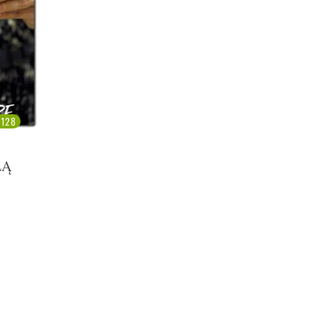
128
LĄ