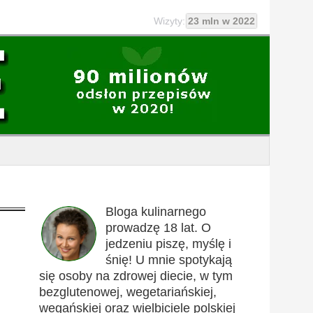
Wizyty:
23 mln w 2022
Bloga kulinarnego
prowadzę 18 lat. O
jedzeniu piszę, myślę i
śnię! U mnie spotykają
się osoby na zdrowej diecie, w tym
bezglutenowej, wegetariańskiej,
wegańskiej oraz wielbiciele polskiej