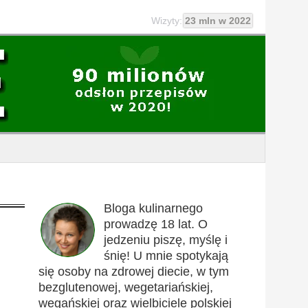
Wizyty:
23 mln w 2022
Bloga kulinarnego
prowadzę 18 lat. O
jedzeniu piszę, myślę i
śnię! U mnie spotykają
się osoby na zdrowej diecie, w tym
bezglutenowej, wegetariańskiej,
wegańskiej oraz wielbiciele polskiej