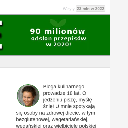
Wizyty:
23 mln w 2022
Bloga kulinarnego
prowadzę 18 lat. O
jedzeniu piszę, myślę i
śnię! U mnie spotykają
się osoby na zdrowej diecie, w tym
bezglutenowej, wegetariańskiej,
wegańskiej oraz wielbiciele polskiej