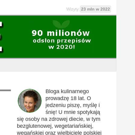
Wizyty:
23 mln w 2022
Bloga kulinarnego
prowadzę 18 lat. O
jedzeniu piszę, myślę i
śnię! U mnie spotykają
się osoby na zdrowej diecie, w tym
bezglutenowej, wegetariańskiej,
wegańskiej oraz wielbiciele polskiej