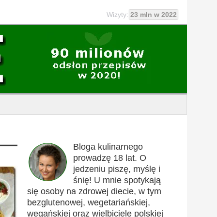
Wizyty:
23 mln w 2022
Bloga kulinarnego
prowadzę 18 lat. O
jedzeniu piszę, myślę i
śnię! U mnie spotykają
się osoby na zdrowej diecie, w tym
bezglutenowej, wegetariańskiej,
wegańskiej oraz wielbiciele polskiej