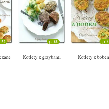
134
68
4
aczane
Kotlety z grzybami
Kotlety z bobe