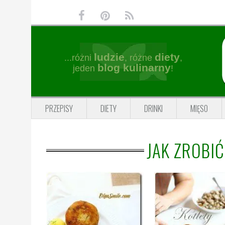
Przejdź
Przejdź
Przejdź
Przejdź
do
do
do
do
głównej
treści
głównego
stopki
nawigacji
paska
ludzie
diety
...różni
, różne
,
bocznego
blog kulinarny
jeden
!
PRZEPISY
DIETY
DRINKI
MIĘSO
JAK ZROBI