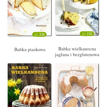
232
234
Babka wielkanocna
Babka piaskowa
jaglana i bezglutenowa