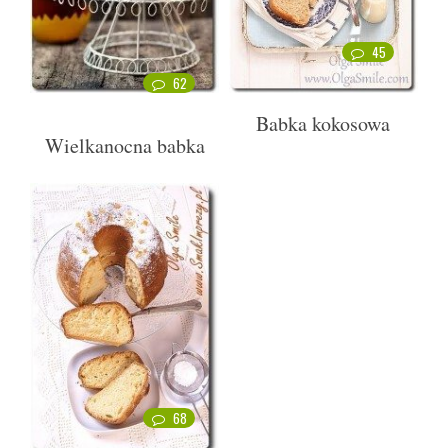
45
62
Babka kokosowa
Wielkanocna babka
68