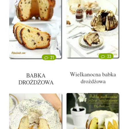
33
21
Wielkanocna babka
BABKA
drożdżowa
DROŻDŻOWA