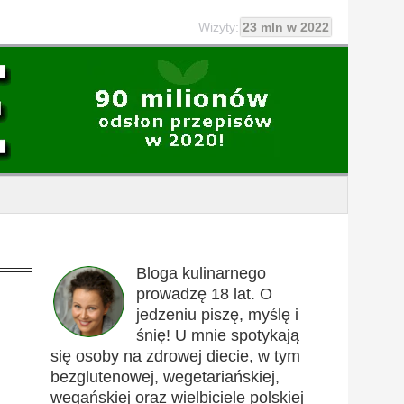
Wizyty:
23 mln w 2022
Bloga kulinarnego
prowadzę 18 lat. O
jedzeniu piszę, myślę i
śnię! U mnie spotykają
się osoby na zdrowej diecie, w tym
bezglutenowej, wegetariańskiej,
wegańskiej oraz wielbiciele polskiej