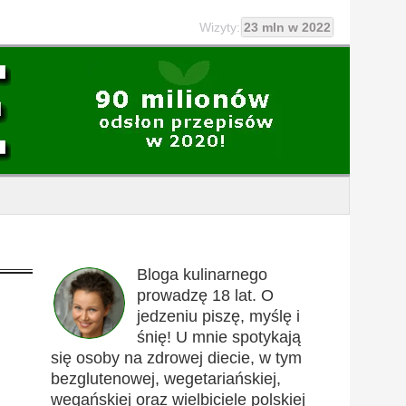
Wizyty:
23 mln w 2022
Bloga kulinarnego
prowadzę 18 lat. O
jedzeniu piszę, myślę i
śnię! U mnie spotykają
się osoby na zdrowej diecie, w tym
bezglutenowej, wegetariańskiej,
wegańskiej oraz wielbiciele polskiej