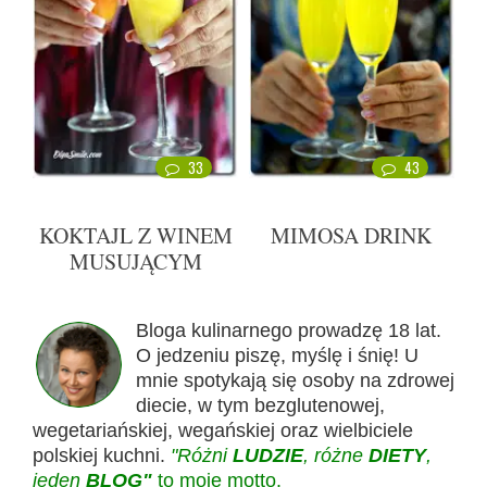
33
43
KOKTAJL Z WINEM
MIMOSA DRINK
MUSUJĄCYM
Bloga kulinarnego prowadzę 18 lat.
O jedzeniu piszę, myślę i śnię! U
mnie spotykają się osoby na zdrowej
diecie, w tym bezglutenowej,
wegetariańskiej, wegańskiej oraz wielbiciele
polskiej kuchni.
"Różni
LUDZIE
, różne
DIETY
,
jeden
BLOG"
to moje motto.