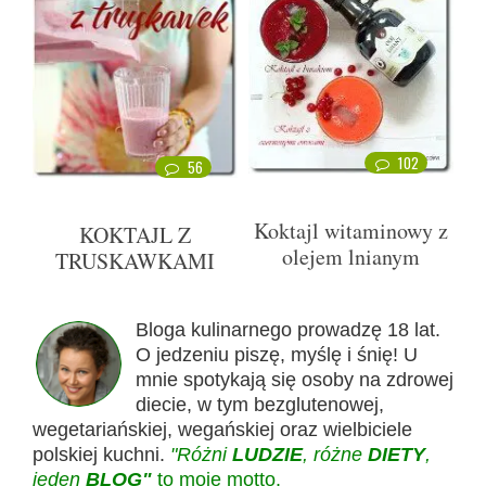
102
56
Koktajl witaminowy z
KOKTAJL Z
olejem lnianym
TRUSKAWKAMI
Bloga kulinarnego prowadzę 18 lat.
O jedzeniu piszę, myślę i śnię! U
mnie spotykają się osoby na zdrowej
diecie, w tym bezglutenowej,
wegetariańskiej, wegańskiej oraz wielbiciele
polskiej kuchni.
"Różni
LUDZIE
, różne
DIETY
,
jeden
BLOG"
to moje motto.