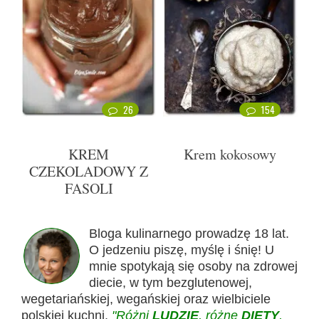
26
154
KREM
Krem kokosowy
CZEKOLADOWY Z
FASOLI
Bloga kulinarnego prowadzę 18 lat.
O jedzeniu piszę, myślę i śnię! U
mnie spotykają się osoby na zdrowej
diecie, w tym bezglutenowej,
wegetariańskiej, wegańskiej oraz wielbiciele
polskiej kuchni.
"Różni
LUDZIE
, różne
DIETY
,