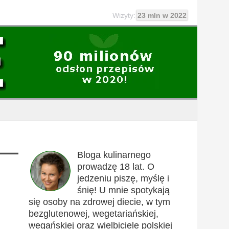
Wizyty:
23 mln w 2022
Bloga kulinarnego
prowadzę 18 lat. O
jedzeniu piszę, myślę i
śnię! U mnie spotykają
się osoby na zdrowej diecie, w tym
bezglutenowej, wegetariańskiej,
wegańskiej oraz wielbiciele polskiej