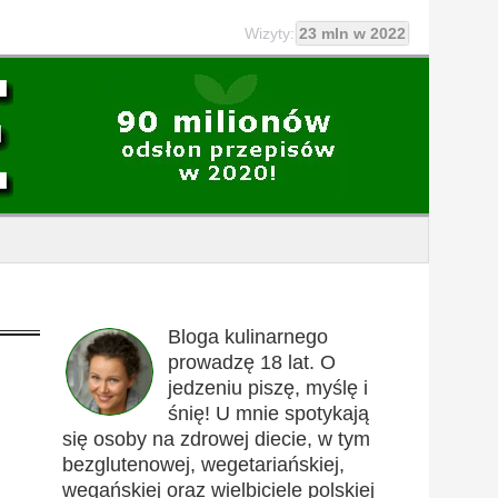
Wizyty:
23 mln w 2022
Bloga kulinarnego
prowadzę 18 lat. O
jedzeniu piszę, myślę i
śnię! U mnie spotykają
się osoby na zdrowej diecie, w tym
bezglutenowej, wegetariańskiej,
wegańskiej oraz wielbiciele polskiej