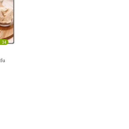
34
ofu