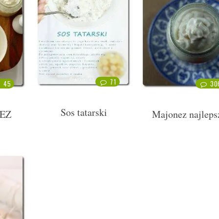
71
45
30
Sos tatarski
EZ
Majonez najleps