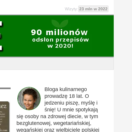
Wizyty:
23 mln w 2022
Bloga kulinarnego
prowadzę 18 lat. O
jedzeniu piszę, myślę i
śnię! U mnie spotykają
się osoby na zdrowej diecie, w tym
bezglutenowej, wegetariańskiej,
wegańskiej oraz wielbiciele polskiej