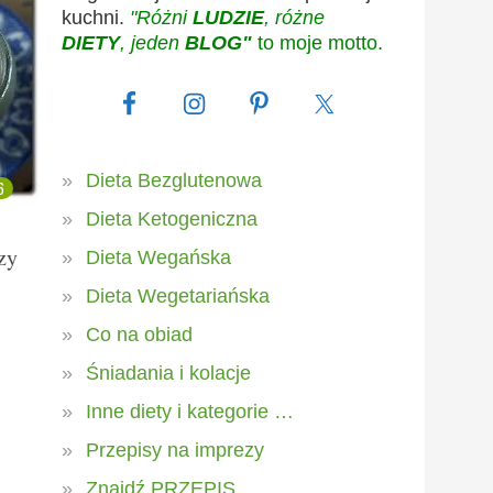
kuchni.
"Różni
LUDZIE
, różne
DIETY
, jeden
BLOG"
to moje motto.
Dieta Bezglutenowa
6
Dieta Ketogeniczna
zy
Dieta Wegańska
Dieta Wegetariańska
Co na obiad
Śniadania i kolacje
Inne diety i kategorie …
Przepisy na imprezy
Znajdź PRZEPIS