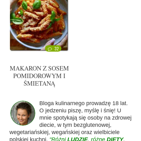
32
MAKARON Z SOSEM
POMIDOROWYM I
ŚMIETANĄ
Bloga kulinarnego prowadzę 18 lat.
O jedzeniu piszę, myślę i śnię! U
mnie spotykają się osoby na zdrowej
diecie, w tym bezglutenowej,
wegetariańskiej, wegańskiej oraz wielbiciele
polskiej kuchni.
"Różni
LUDZIE
, różne
DIETY
,