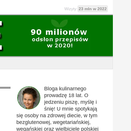
Wizyty:
23 mln w 2022
Bloga kulinarnego
prowadzę 18 lat. O
jedzeniu piszę, myślę i
śnię! U mnie spotykają
się osoby na zdrowej diecie, w tym
bezglutenowej, wegetariańskiej,
wegańskiej oraz wielbiciele polskiej