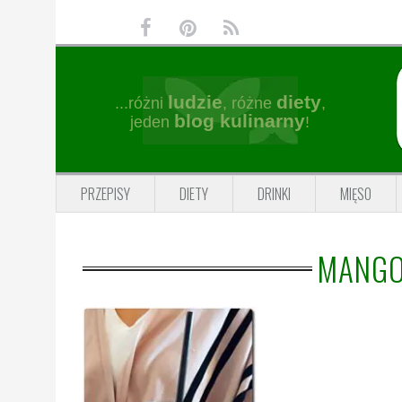
Przejdź
Przejdź
Przejdź
Przejdź
do
do
do
do
głównej
treści
głównego
stopki
nawigacji
paska
ludzie
diety
...różni
, różne
,
bocznego
blog kulinarny
jeden
!
PRZEPISY
DIETY
DRINKI
MIĘSO
MANGO