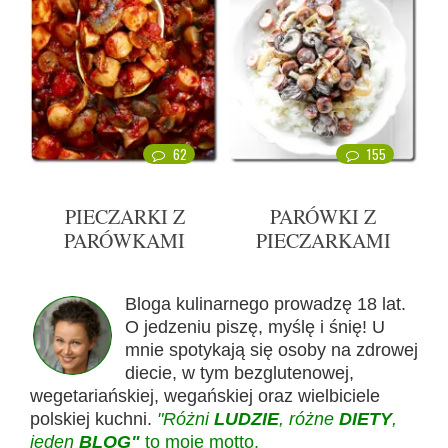
62
155
PIECZARKI Z
PARÓWKI Z
PARÓWKAMI
PIECZARKAMI
Bloga kulinarnego prowadzę 18 lat.
O jedzeniu piszę, myślę i śnię! U
mnie spotykają się osoby na zdrowej
diecie, w tym bezglutenowej,
wegetariańskiej, wegańskiej oraz wielbiciele
polskiej kuchni.
"Różni
LUDZIE
, różne
DIETY
,
jeden
BLOG"
to moje motto.