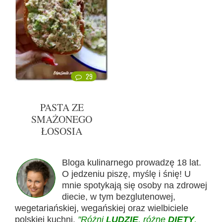
29
PASTA ZE
SMAŻONEGO
ŁOSOSIA
Bloga kulinarnego prowadzę 18 lat.
O jedzeniu piszę, myślę i śnię! U
mnie spotykają się osoby na zdrowej
diecie, w tym bezglutenowej,
wegetariańskiej, wegańskiej oraz wielbiciele
polskiej kuchni.
"Różni
LUDZIE
, różne
DIETY
,