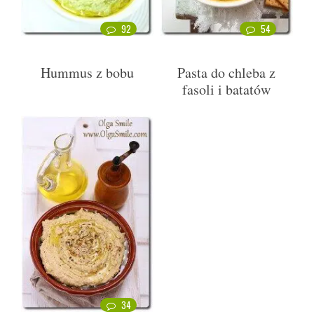
92
54
Hummus z bobu
Pasta do chleba z
fasoli i batatów
34