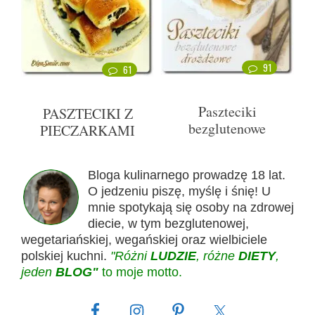
91
61
Paszteciki
PASZTECIKI Z
bezglutenowe
PIECZARKAMI
Bloga kulinarnego prowadzę 18 lat.
O jedzeniu piszę, myślę i śnię! U
mnie spotykają się osoby na zdrowej
diecie, w tym bezglutenowej,
wegetariańskiej, wegańskiej oraz wielbiciele
polskiej kuchni.
"Różni
LUDZIE
, różne
DIETY
,
jeden
BLOG"
to moje motto.