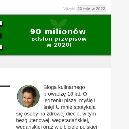
Wizyty:
23 mln w 2022
Bloga kulinarnego
prowadzę 18 lat. O
jedzeniu piszę, myślę i
śnię! U mnie spotykają
się osoby na zdrowej diecie, w tym
bezglutenowej, wegetariańskiej,
wegańskiej oraz wielbiciele polskiej