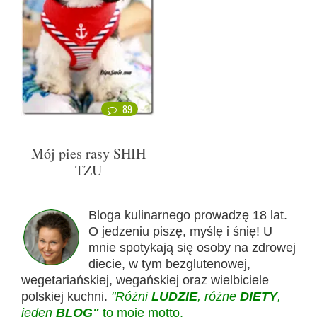
89
Mój pies rasy SHIH
TZU
Bloga kulinarnego prowadzę 18 lat.
O jedzeniu piszę, myślę i śnię! U
mnie spotykają się osoby na zdrowej
diecie, w tym bezglutenowej,
wegetariańskiej, wegańskiej oraz wielbiciele
polskiej kuchni.
"Różni
LUDZIE
, różne
DIETY
,
jeden
BLOG"
to moje motto.