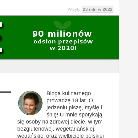
Wizyty:
23 mln w 2022
Bloga kulinarnego
prowadzę 18 lat. O
jedzeniu piszę, myślę i
śnię! U mnie spotykają
się osoby na zdrowej diecie, w tym
bezglutenowej, wegetariańskiej,
wegańskiej oraz wielbiciele polskiej