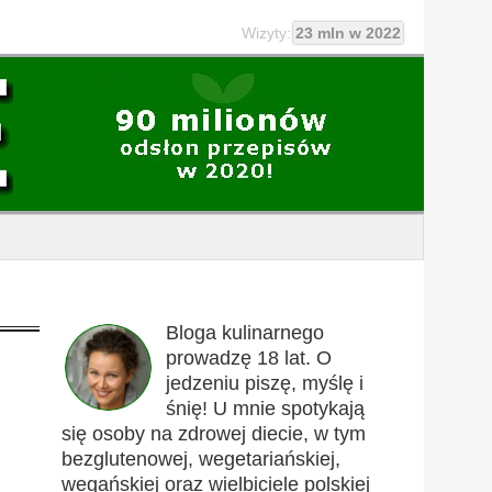
Wizyty:
23 mln w 2022
Bloga kulinarnego
prowadzę 18 lat. O
jedzeniu piszę, myślę i
śnię! U mnie spotykają
się osoby na zdrowej diecie, w tym
bezglutenowej, wegetariańskiej,
wegańskiej oraz wielbiciele polskiej