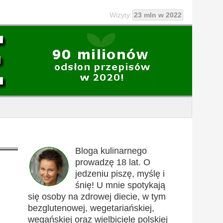
Wizyty:
23 mln w 2022
Bloga kulinarnego
prowadzę 18 lat. O
jedzeniu piszę, myślę i
śnię! U mnie spotykają
się osoby na zdrowej diecie, w tym
bezglutenowej, wegetariańskiej,
wegańskiej oraz wielbiciele polskiej