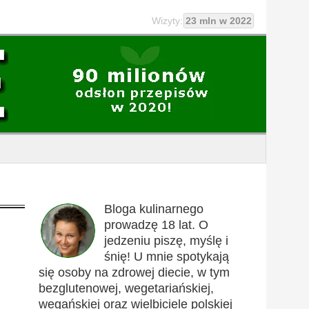
Wizyty:
23 mln w 2022
Bloga kulinarnego
prowadzę 18 lat. O
jedzeniu piszę, myślę i
śnię! U mnie spotykają
się osoby na zdrowej diecie, w tym
bezglutenowej, wegetariańskiej,
wegańskiej oraz wielbiciele polskiej