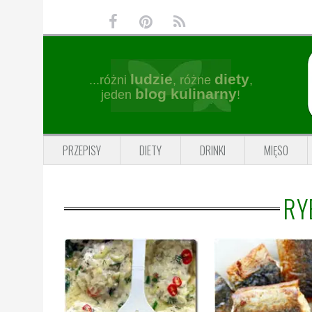
Przejdź
Przejdź
Przejdź
Przejdź
do
do
do
do
głównej
treści
głównego
stopki
nawigacji
paska
ludzie
diety
...różni
, różne
,
bocznego
blog kulinarny
jeden
!
PRZEPISY
DIETY
DRINKI
MIĘSO
RY