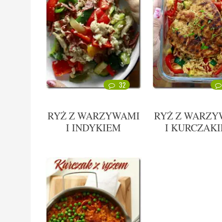
32
RYŻ Z WARZYWAMI
RYŻ Z WARZY
I INDYKIEM
I KURCZAK