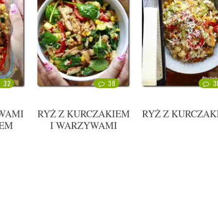
32
38
3
WAMI
RYŻ Z KURCZAKIEM
RYŻ Z KURCZAK
IEM
I WARZYWAMI