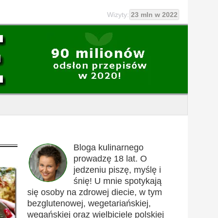
Wizyty:
23 mln w 2022
Bloga kulinarnego
prowadzę 18 lat. O
jedzeniu piszę, myślę i
śnię! U mnie spotykają
się osoby na zdrowej diecie, w tym
bezglutenowej, wegetariańskiej,
wegańskiej oraz wielbiciele polskiej