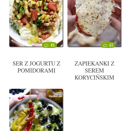
45
61
SER Z JOGURTU Z
ZAPIEKANKI Z
POMIDORAMI
SEREM
KORYCIŃSKIM