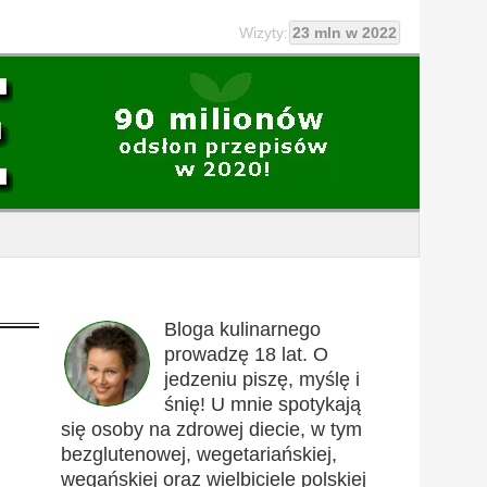
Wizyty:
23 mln w 2022
Bloga kulinarnego
prowadzę 18 lat. O
jedzeniu piszę, myślę i
śnię! U mnie spotykają
się osoby na zdrowej diecie, w tym
bezglutenowej, wegetariańskiej,
wegańskiej oraz wielbiciele polskiej