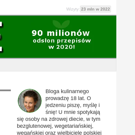
Wizyty:
23 mln w 2022
Bloga kulinarnego
prowadzę 18 lat. O
jedzeniu piszę, myślę i
śnię! U mnie spotykają
się osoby na zdrowej diecie, w tym
bezglutenowej, wegetariańskiej,
wegańskiej oraz wielbiciele polskiej