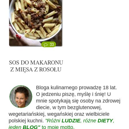
33
SOS DO MAKARONU
Z MIĘSA Z ROSOŁU
Bloga kulinarnego prowadzę 18 lat.
O jedzeniu piszę, myślę i śnię! U
mnie spotykają się osoby na zdrowej
diecie, w tym bezglutenowej,
wegetariańskiej, wegańskiej oraz wielbiciele
polskiej kuchni.
"Różni
LUDZIE
, różne
DIETY
,
jeden
BLOG"
to moje motto.