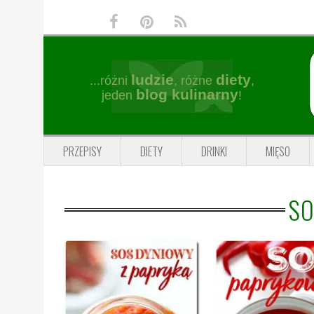
Przejdź
Przejdź
Przejdź
Przejdź
do
do
do
do
głównej
treści
głównego
stopki
nawigacji
paska
ludzie
diety
...różni
, różne
,
bocznego
blog kulinarny
jeden
!
PRZEPISY
DIETY
DRINKI
MIĘSO
SO