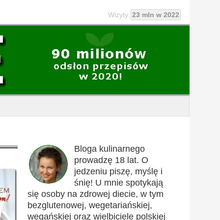
Wizyty:
23 mln w 2022
Bloga kulinarnego
prowadzę 18 lat. O
jedzeniu piszę, myślę i
śnię! U mnie spotykają
się osoby na zdrowej diecie, w tym
bezglutenowej, wegetariańskiej,
wegańskiej oraz wielbiciele polskiej