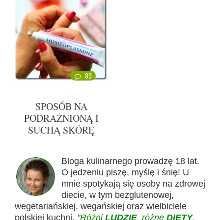
89
SPOSÓB NA
PODRAŻNIONĄ I
SUCHĄ SKÓRĘ
Bloga kulinarnego prowadzę 18 lat.
O jedzeniu piszę, myślę i śnię! U
mnie spotykają się osoby na zdrowej
diecie, w tym bezglutenowej,
wegetariańskiej, wegańskiej oraz wielbiciele
polskiej kuchni.
"Różni
LUDZIE
, różne
DIETY
,