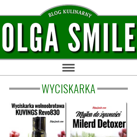
Przejdź
Przejdź
Przejdź
Przejdź
do
do
do
do
głównej
treści
głównego
stopki
nawigacji
paska
bocznego
WYCISKARKA