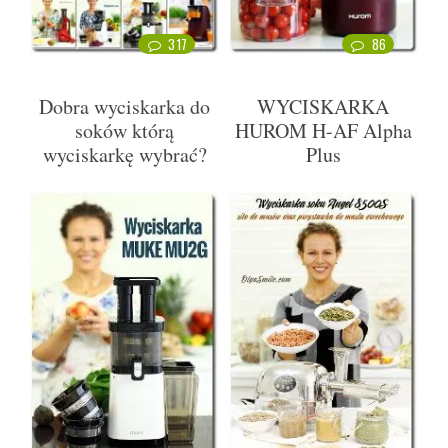
317
86
Dobra wyciskarka do
WYCISKARKA
soków którą
HUROM H-AF Alpha
wyciskarkę wybrać?
Plus